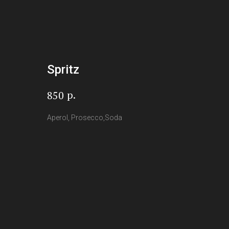
Spritz
р.
850
Aperol, Prosecco,Soda