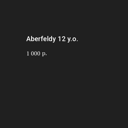
Aberfeldy 12 y.o.
р.
1 000