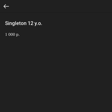
Singleton 12 y.o.
1 000
р.