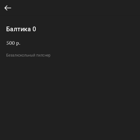
Балтика 0
500
р.
Безалкокольный пилснер