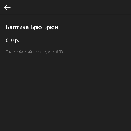
Балтика Брю Брюн
610
р.
Тёмный бельгийский эль, Алк. 6,5%