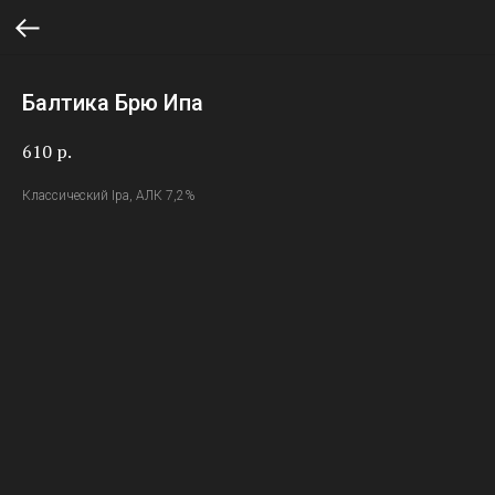
Балтика Брю Ипа
610
р.
Классический Ipa, АЛК 7,2%