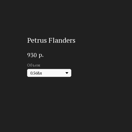
Petrus Flanders
р.
930
Объем